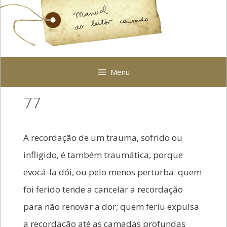
Pular
para
o
conteúdo
Menu
77
A recordação de um trauma, sofrido ou
infligido, é também traumática, porque
evocá-la dói, ou pelo menos perturba: quem
foi ferido tende a cancelar a recordação
para não renovar a dor; quem feriu expulsa
a recordação até as camadas profundas