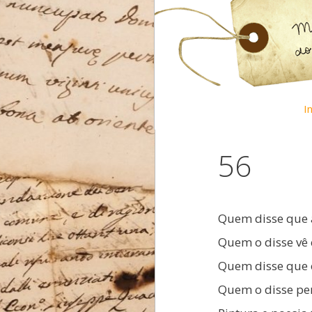
Pular
para
o
conteúdo
In
56
Quem disse que a
Quem o disse vê
Quem disse que 
Quem o disse pe