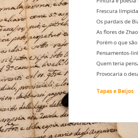
Pintura e poesia
Frescura límpida
Os pardais de B
As flores de Zha
Porém o que são 
Pensamentos-lin
Quem teria pens
Provocaria o de
Tapas e Beijos