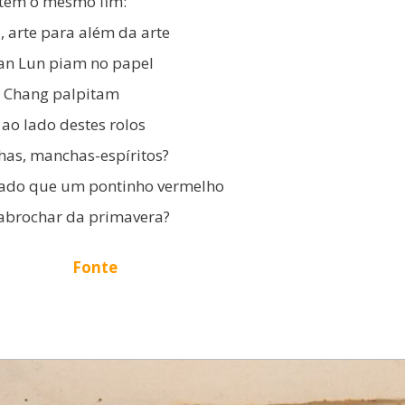
 têm o mesmo fim:
, arte para além da arte
ian Lun piam no papel
o Chang palpitam
ao lado destes rolos
has, manchas-espíritos?
ado que um pontinho vermelho
sabrochar da primavera?
Fonte