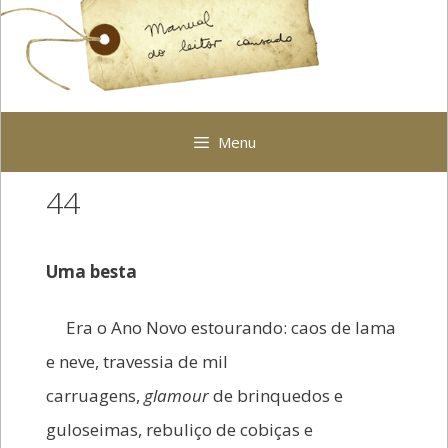
Pular
para
o
conteúdo
Menu
44
Uma besta
Era o Ano Novo estourando: caos de lama
e neve, travessia de mil
carruagens,
glamour
de brinquedos e
guloseimas, rebuliço de cobiças e